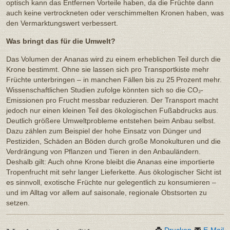
optisch kann das Entfernen Vorteile haben, da die Früchte dann
auch keine vertrockneten oder verschimmelten Kronen haben, was
den Vermarktungswert verbessert.
Was bringt das für die Umwelt?
Das Volumen der Ananas wird zu einem erheblichen Teil durch die
Krone bestimmt. Ohne sie lassen sich pro Transportkiste mehr
Früchte unterbringen – in manchen Fällen bis zu 25 Prozent mehr.
Wissenschaftlichen Studien zufolge könnten sich so die CO₂-
Emissionen pro Frucht messbar reduzieren. Der Transport macht
jedoch nur einen kleinen Teil des ökologischen Fußabdrucks aus.
Deutlich größere Umweltprobleme entstehen beim Anbau selbst.
Dazu zählen zum Beispiel der hohe Einsatz von Dünger und
Pestiziden, Schäden an Böden durch große Monokulturen und die
Verdrängung von Pflanzen und Tieren in den Anbauländern.
Deshalb gilt: Auch ohne Krone bleibt die Ananas eine importierte
Tropenfrucht mit sehr langer Lieferkette. Aus ökologischer Sicht ist
es sinnvoll, exotische Früchte nur gelegentlich zu konsumieren –
und im Alltag vor allem auf saisonale, regionale Obstsorten zu
setzen.
Drucken
E-Mail