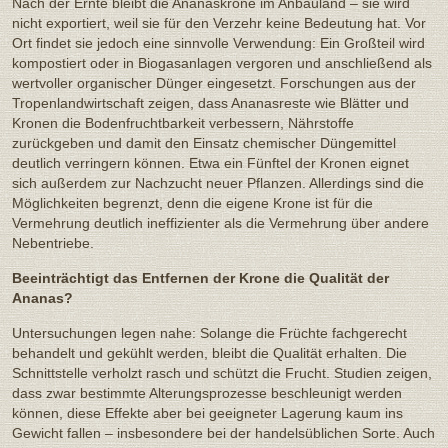
Nach der Ernte bleibt die Ananaskrone im Anbauland – sie wird
nicht exportiert, weil sie für den Verzehr keine Bedeutung hat. Vor
Ort findet sie jedoch eine sinnvolle Verwendung: Ein Großteil wird
kompostiert oder in Biogasanlagen vergoren und anschließend als
wertvoller organischer Dünger eingesetzt. Forschungen aus der
Tropenlandwirtschaft zeigen, dass Ananasreste wie Blätter und
Kronen die Bodenfruchtbarkeit verbessern, Nährstoffe
zurückgeben und damit den Einsatz chemischer Düngemittel
deutlich verringern können. Etwa ein Fünftel der Kronen eignet
sich außerdem zur Nachzucht neuer Pflanzen. Allerdings sind die
Möglichkeiten begrenzt, denn die eigene Krone ist für die
Vermehrung deutlich ineffizienter als die Vermehrung über andere
Nebentriebe.
Beeinträchtigt das Entfernen der Krone die Qualität der
Ananas?
Untersuchungen legen nahe: Solange die Früchte fachgerecht
behandelt und gekühlt werden, bleibt die Qualität erhalten. Die
Schnittstelle verholzt rasch und schützt die Frucht. Studien zeigen,
dass zwar bestimmte Alterungsprozesse beschleunigt werden
können, diese Effekte aber bei geeigneter Lagerung kaum ins
Gewicht fallen – insbesondere bei der handelsüblichen Sorte. Auch