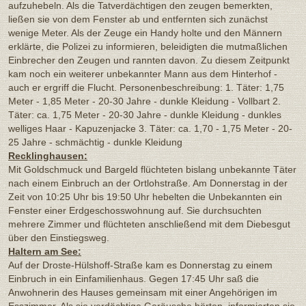
aufzuhebeln. Als die Tatverdächtigen den zeugen bemerkten,
ließen sie von dem Fenster ab und entfernten sich zunächst
wenige Meter. Als der Zeuge ein Handy holte und den Männern
erklärte, die Polizei zu informieren, beleidigten die mutmaßlichen
Einbrecher den Zeugen und rannten davon. Zu diesem Zeitpunkt
kam noch ein weiterer unbekannter Mann aus dem Hinterhof -
auch er ergriff die Flucht. Personenbeschreibung: 1. Täter: 1,75
Meter - 1,85 Meter - 20-30 Jahre - dunkle Kleidung - Vollbart 2.
Täter: ca. 1,75 Meter - 20-30 Jahre - dunkle Kleidung - dunkles
welliges Haar - Kapuzenjacke 3. Täter: ca. 1,70 - 1,75 Meter - 20-
25 Jahre - schmächtig - dunkle Kleidung
Recklinghausen:
Mit Goldschmuck und Bargeld flüchteten bislang unbekannte Täter
nach einem Einbruch an der Ortlohstraße. Am Donnerstag in der
Zeit von 10:25 Uhr bis 19:50 Uhr hebelten die Unbekannten ein
Fenster einer Erdgeschosswohnung auf. Sie durchsuchten
mehrere Zimmer und flüchteten anschließend mit dem Diebesgut
über den Einstiegsweg.
Haltern am See:
Auf der Droste-Hülshoff-Straße kam es Donnerstag zu einem
Einbruch in ein Einfamilienhaus. Gegen 17:45 Uhr saß die
Anwohnerin des Hauses gemeinsam mit einer Angehörigen im
Esszimmer. Als sie verdächtige Geräusche hörten, informierten sie