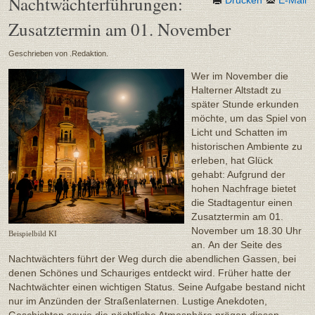
Nachtwächterführungen:
Zusatztermin am 01. November
Geschrieben von .Redaktion.
Wer im November die
Halterner Altstadt zu
später Stunde erkunden
möchte, um das Spiel von
Licht und Schatten im
historischen Ambiente zu
erleben, hat Glück
gehabt: Aufgrund der
hohen Nachfrage bietet
die Stadtagentur einen
Zusatztermin am 01.
November um 18.30 Uhr
Beispielbild KI
an. An der Seite des
Nachtwächters führt der Weg durch die abendlichen Gassen, bei
denen Schönes und Schauriges entdeckt wird. Früher hatte der
Nachtwächter einen wichtigen Status. Seine Aufgabe bestand nicht
nur im Anzünden der Straßenlaternen. Lustige Anekdoten,
Geschichten sowie die nächtliche Atmosphäre prägen diesen