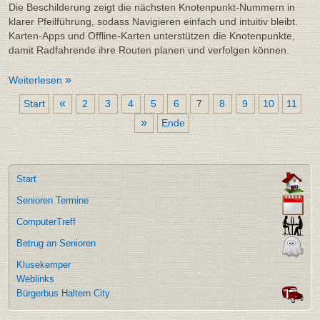
Die Beschilderung zeigt die nächsten Knotenpunkt-Nummern in
klarer Pfeilführung, sodass Navigieren einfach und intuitiv bleibt.
Karten-Apps und Offline-Karten unterstützen die Knotenpunkte,
damit Radfahrende ihre Routen planen und verfolgen können.
Weiterlesen
«
Start
2
3
4
5
6
7
8
9
10
11
»
Ende
Start
Senioren Termine
ComputerTreff
Betrug an Senioren
Klusekemper
Weblinks
Bürgerbus Haltern City