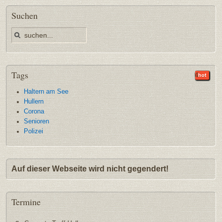
Suchen
Tags
35
9
9
5
4
Haltern am See
Hullern
Corona
Senioren
Polizei
Auf dieser Webseite wird nicht gegendert!
Termine