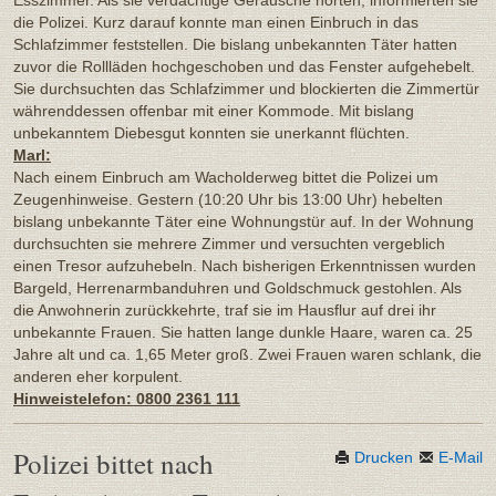
die Polizei. Kurz darauf konnte man einen Einbruch in das
Schlafzimmer feststellen. Die bislang unbekannten Täter hatten
zuvor die Rollläden hochgeschoben und das Fenster aufgehebelt.
Sie durchsuchten das Schlafzimmer und blockierten die Zimmertür
währenddessen offenbar mit einer Kommode. Mit bislang
unbekanntem Diebesgut konnten sie unerkannt flüchten.
Marl:
Nach einem Einbruch am Wacholderweg bittet die Polizei um
Zeugenhinweise. Gestern (10:20 Uhr bis 13:00 Uhr) hebelten
bislang unbekannte Täter eine Wohnungstür auf. In der Wohnung
durchsuchten sie mehrere Zimmer und versuchten vergeblich
einen Tresor aufzuhebeln. Nach bisherigen Erkenntnissen wurden
Bargeld, Herrenarmbanduhren und Goldschmuck gestohlen. Als
die Anwohnerin zurückkehrte, traf sie im Hausflur auf drei ihr
unbekannte Frauen. Sie hatten lange dunkle Haare, waren ca. 25
Jahre alt und ca. 1,65 Meter groß. Zwei Frauen waren schlank, die
anderen eher korpulent.
Hinweistelefon: 0800 2361 111
Polizei bittet nach
Drucken
E-Mail