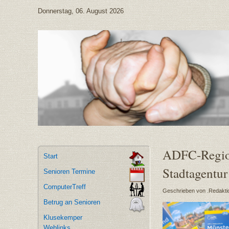
Donnerstag, 06. August 2026
ADFC-Region
Start
Stadtagentur 
Senioren Termine
ComputerTreff
Geschrieben von .Redakti
Betrug an Senioren
Klusekemper
Weblinks