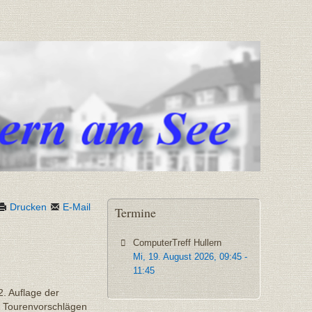
Drucken
E-Mail
Termine
ComputerTreff Hullern
Mi, 19. August 2026
,
09:45
-
11:45
2. Auflage der
5 Tourenvorschlägen