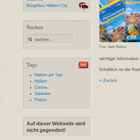
Bürgerbus Haltern City
Suchen
Foto: Stadt Haltern
wichtige Informatio
Tags
35
9
9
5
4
Erhältlich ist die R
Haltern am See
< Zurück
Hullern
Corona
Senioren
Polizei
Auf dieser Webseite wird
nicht gegendert!