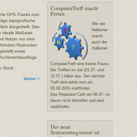
ComputerTreff
macht
Ferien
ierte GPS-Tracks zum
ige topografische
Wie der
lich dargestellt. Das
Halterner
r ideale Maßstab
macht
d Nutzer nur eine
auch der
schönsten Radrouten
Hullerner
estellt sowie
 Wochenendausflüge.
ComputerTreff eine kleine Pause.
ro Stück.
Die Treffen im Juli (01.07. und
15.07.) fallen aus. Der nächste
Weiter >
Treff wird daher erst am
05.08.2026 stattfinden.
Das Reparatur-Café am 06.07. ist
davon nicht betroffen und wird
stattfinden.
Der
neue
Seniorenwegweiser ist