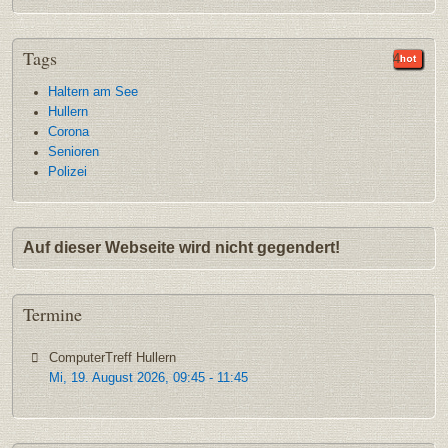
Tags
35
9
9
5
4
Haltern am See
Hullern
Corona
Senioren
Polizei
Auf dieser Webseite wird nicht gegendert!
Termine
ComputerTreff Hullern
Mi, 19. August 2026
,
09:45
-
11:45