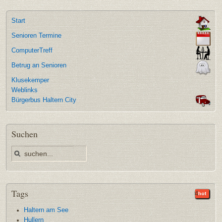
Start
Senioren Termine
ComputerTreff
Betrug an Senioren
Klusekemper
Weblinks
Bürgerbus Haltern City
Suchen
Tags
35
9
9
5
4
Haltern am See
Hullern