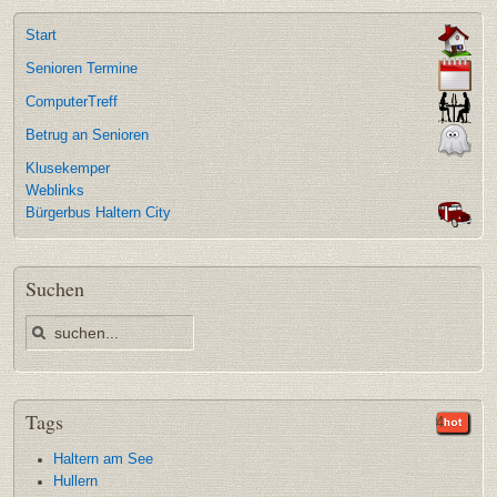
Start
Senioren Termine
ComputerTreff
Betrug an Senioren
Klusekemper
Weblinks
Bürgerbus Haltern City
Suchen
Tags
35
9
9
5
4
Haltern am See
Hullern