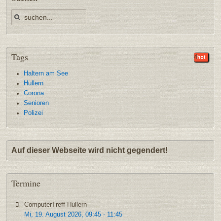
Tags
35
9
9
5
4
Haltern am See
Hullern
Corona
Senioren
Polizei
Auf dieser Webseite wird nicht gegendert!
Termine
ComputerTreff Hullern
Mi, 19. August 2026
,
09:45
-
11:45